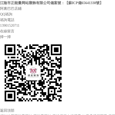
江陰市正能量网站寢飾有限公司
備案號：【
蘇ICP備65641338號
】
阿裏巴巴店鋪
QQ谘詢
谘詢電話
13901520711
在線留言
掃一掃
返回頂部